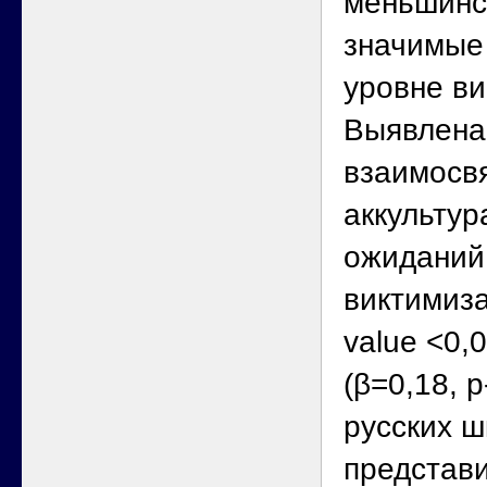
меньшинс
значимые
уровне ви
Выявлена
взаимосв
аккульту
ожиданий 
виктимиза
value <0,
(β=0,18, p
русских ш
представи