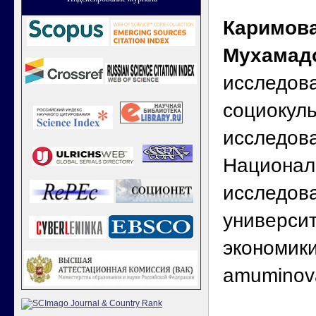
Каримова
Мухамад
исследов
социокул
исследов
Национал
исследов
универси
экономики
amuminov