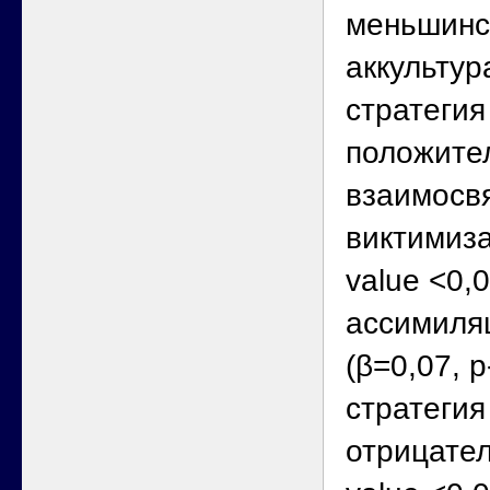
меньшинс
аккульту
стратегия
положите
взаимосв
виктимиза
value <0,0
ассимиля
(β=0,07, p
стратегия
отрицател