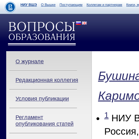
НИУ ВШЭ
О Вышке
Поступающим
Коллегам и партнерам
Книги, 
О журнале
Бушина
Редакционная коллегия
Каримо
Условия публикации
1
НИУ В
Регламент
опубликования статей
Россия,