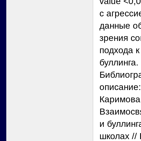
value <0,
с агресси
данные об
зрения со
подхода 
буллинга.
Библиогр
описание:
Каримова 
Взаимосв
и буллинг
школах //