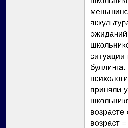
школьнико
меньшинс
аккульту
ожиданий
школьнико
ситуации
буллинга.
психолог
приняли у
школьнико
возрасте 
возраст =