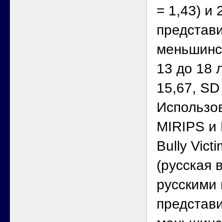
= 1,43) и 
представи
меньшинст
13 до 18 
15,67, SD 
Использо
MIRIPS и 
Bully Vict
(русская 
русскими
представ