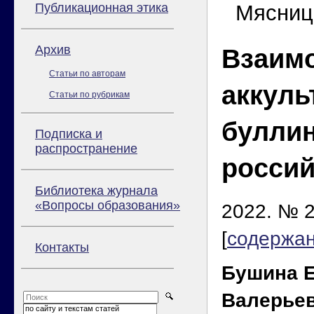
Публикационная этика
Мясницк
Архив
Взаим
Статьи по авторам
аккуль
Статьи по рубрикам
буллин
Подписка и
распространение
россий
Библиотека журнала
«Вопросы образования»
2022. № 2
[
содержа
Контакты
Бушина Е
Валерье
по сайту и текстам статей