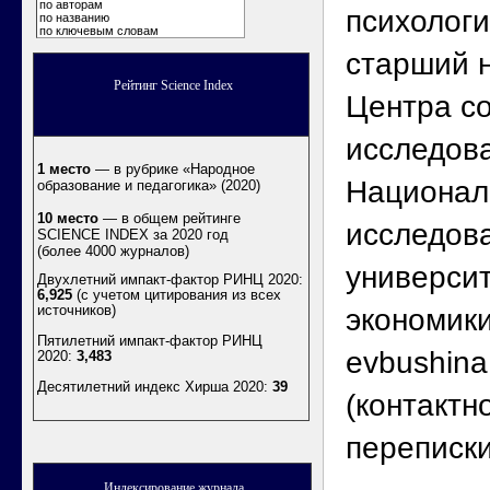
по авторам
психологи
по названию
по ключевым словам
старший 
Рейтинг Science Index
Центра с
исследов
1 место
— в рубрике «Народное
Национал
образование и педагогика» (2020)
10 место
— в общем рейтинге
исследов
SCIENCE INDEX за 2020 год
(более 4000 журналов)
универси
Двухлетний импакт-фактор РИНЦ 2020:
6,925
(с учетом цитирования из всех
источников)
экономики
Пятилетний импакт-фактор РИНЦ
evbushin
2020:
3,483
Десятилетний индекс Хирша 2020
:
39
(контактн
переписк
Индексирование журнала