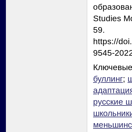
образован
Studies M
59.
https://do
9545-2022
Ключевые
буллинг
;
ш
адаптаци
русские ш
школьники
меньшинс